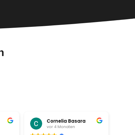
n
Cornelia Basara
vor 4 Monaten