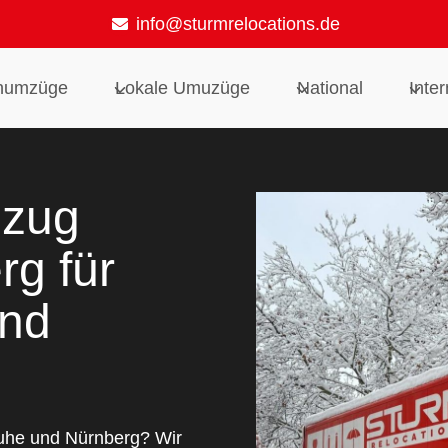
info@sturmrelocations.de
numzüge
Lokale Umuzüge
National
Inter
mzug
rg für
und
ruhe und Nürnberg? Wir