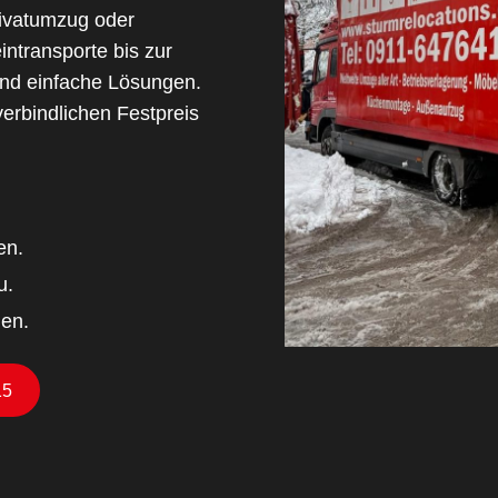
rivatumzug oder
ntransporte bis zur
 und einfache Lösungen.
verbindlichen Festpreis
en.
u.
nen.
15