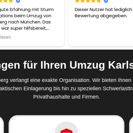
gute Erfahrung mit Sturm
Dieser Nutzer hat lediglich
ations beim Umzug von
Bewertung abgegeben.
erg nach München. Das
war super hilfsbereit,
dlich und absolut
rlesen
ssionell. Besonders
rzuheben ist das
ältige Einpacken von
echlichen Gegenständen
ngen für Ihren Umzug Karl
es kam sicher und ohne
en an.
rg verlangt eine exakte Organisation. Wir bieten Ihnen g
esamte Umzug lief
aktischen Einlagerung bis hin zu speziellen Schwerlastt
uriert, schnell und
frei. Man merkt sofort,
Privathaushalte und Firmen.
hier echte Profis am Werk
Klare Empfehlung für alle,
inen zuverlässigen
sservice von Nürnberg
München suchen.