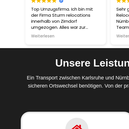
Top Umzugsfirma. Ich bin mit
Sehr 
der Firma Sturm relocations
Reloc
innerhalb von Zirndorf
Nürnb
umgezogen. Alles war zur
Team 
meiner Zufriedenheit erledigt
freun
Weiterlesen
Weite
und ohne Schäden umgezogen
profe
worden.Ich bedanke mich bei
hervo
den Jungs und sage„es war
sorgf
eine super Leistung!
zerbr
Unsere Leistu
– all
Schäd
Ein Transport zwischen Karlsruhe und Nürnbe
Der g
sicheren Ortswechsel benötigen. Von der pr
strukt
stress
dass 
sind. 
die e
Umzug
nach 