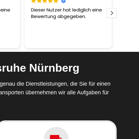
 eine
Dieser Nutzer hat lediglich eine
Umzug 
Bewertung abgegeben.
Sturm 
ehrlic
entspa
Kein St
Weiterl
die Ju
gemach
Aufzug
Parkett
sruhe Nürnberg
angek
So stel
ich wi
enau die Dienstleistungen, die Sie für einen
ransporten übernehmen wir alle Aufgaben für