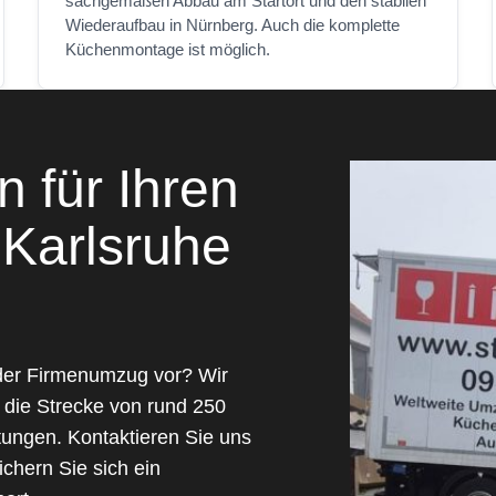
sachgemäßen Abbau am Startort und den stabilen
Wiederaufbau in Nürnberg. Auch die komplette
Küchenmontage ist möglich.
 für Ihren
Karlsruhe
der Firmenumzug vor? Wir
 die Strecke von rund 250
tungen. Kontaktieren Sie uns
chern Sie sich ein