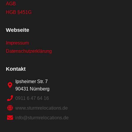
AGB
HGB §451G
Webseite
Impressum
Datenschutzerklärung
Kontakt
Ipsheimer Str. 7
90431 Nürnberg
0911 6 47 64 16
www.sturmrelocations.de
info@sturmrelocations.de