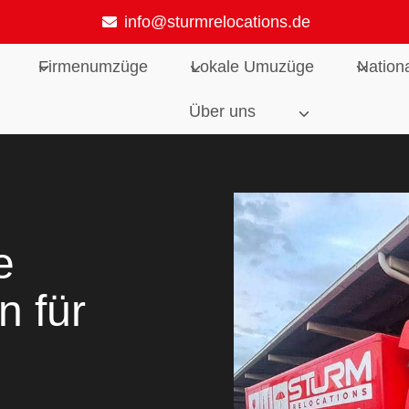
info@sturmrelocations.de
Firmenumzüge
Lokale Umuzüge
Nation
Über uns
e
n für