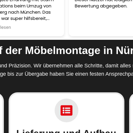
 beim Umzug von
Bewertung abgegeben.
ch München. Das
er hilfsbereit,
nd absolut
l. Besonders
en ist das
Einpacken von
f der Möbelmontage in Nü
hen Gegenständen
sicher und ohne
d Präzision. Wir übernehmen alle Schritte, damit alles s
ge bis zur Übergabe haben Sie einen festen Ansprechpa
 Umzug lief
 schnell und
Man merkt sofort,
hte Profis am Werk
mpfehlung für alle,
verlässigen
ce von Nürnberg
n suchen.