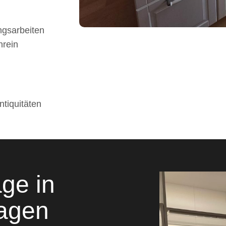
ngsarbeiten
nrein
ntiquitäten
ge in
ragen