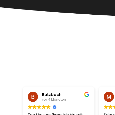
Butzbach
Mich
vor 4 Monaten
vor 4
Top Umzugsfirma. Ich bin mit
Sehr gute Er